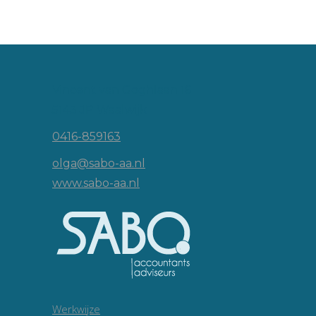
Vincent van Goghlaan 16
5143 JP Waalwijk
0416-859163
olga@sabo-aa.nl
www.sabo-aa.nl
Werkwijze