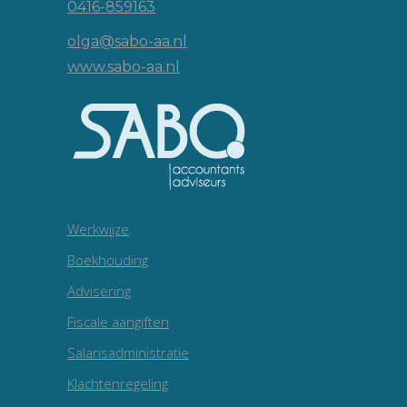
0416-859163
olga@sabo-aa.nl
www.sabo-aa.nl
Werkwijze
Boekhouding
Advisering
Fiscale aangiften
Salarisadministratie
Klachtenregeling