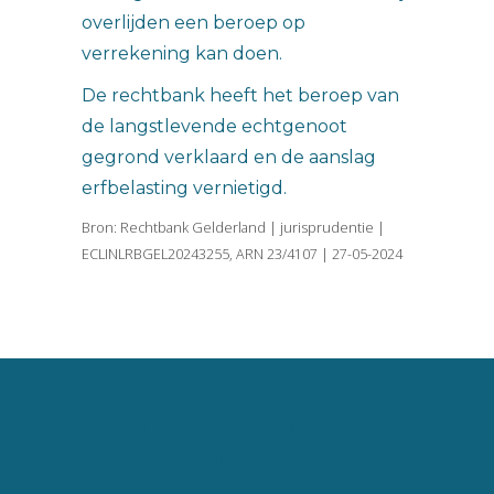
overlijden een beroep op
verrekening kan doen.
De rechtbank heeft het beroep van
de langstlevende echtgenoot
gegrond verklaard en de aanslag
erfbelasting vernietigd.
Bron: Rechtbank Gelderland | jurisprudentie |
ECLINLRBGEL20243255, ARN 23/4107 | 27-05-2024
Vincent van Goghlaan 16
5143 JP Waalwijk