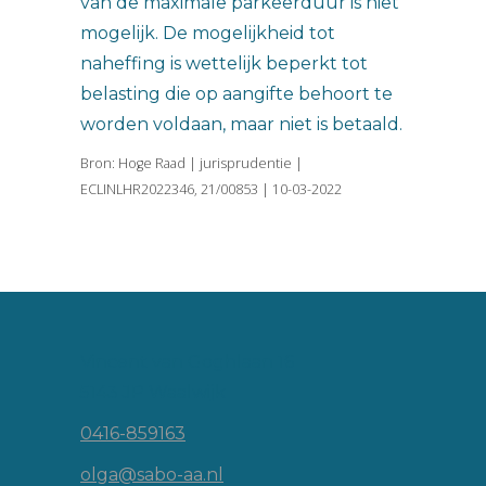
van de maximale parkeerduur is niet
mogelijk. De mogelijkheid tot
naheffing is wettelijk beperkt tot
belasting die op aangifte behoort te
worden voldaan, maar niet is betaald.
Bron: Hoge Raad | jurisprudentie |
ECLINLHR2022346, 21/00853 | 10-03-2022
Vincent van Goghlaan 16
5143 JP Waalwijk
0416-859163
olga@sabo-aa.nl