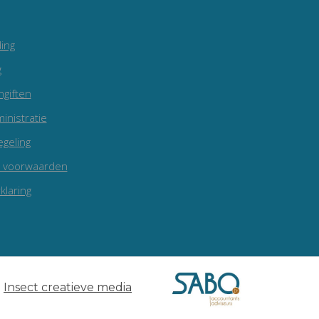
ing
g
ngiften
inistratie
egeling
 voorwaarden
klaring
e
Insect creatieve media