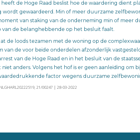
t heeft de Hoge Raad beslist hoe de waardering dient pl
g wordt gewaardeerd. Min of meer duurzame zelfbewoni
 moment van staking van de onderneming min of meer
p van de belanghebbende op het besluit faalt.
t dat de loods tezamen met de woning op de complexwa
m van de voor beide onderdelen afzonderlijk vastgestel
arrest van de Hoge Raad en in het besluit van de staatss
iet anders. Volgens het hof is er geen aanleiding om b
waardedrukkende factor wegens duurzame zelfbewoni
INLGHARL20222519, 21/00247 | 28-03-2022