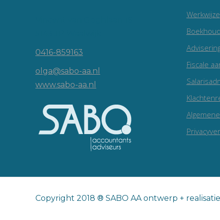
Werkwijze
Vincent van Goghlaan 16
Boekhoud
5143 JP Waalwijk
Adviserin
0416-859163
Fiscale aa
olga@sabo-aa.nl
Salarisadm
www.sabo-aa.nl
Klachtenr
Algemene
Privacyver
Copyright 2018 ® SABO AA ontwerp + realisati