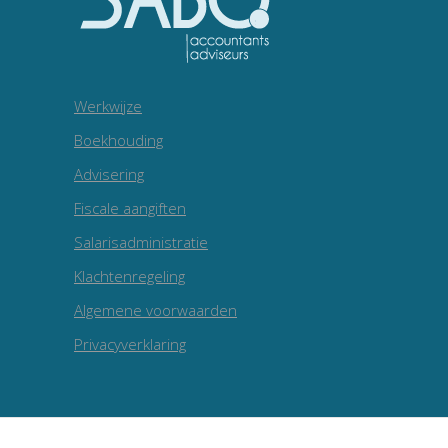
Werkwijze
Boekhouding
Advisering
Fiscale aangiften
Salarisadministratie
Klachtenregeling
Algemene voorwaarden
Privacyverklaring