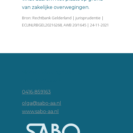
van zakelijke overwegingen.
Bron: Rechtbank Gelderland | jurisprudentie |
ECLINLRBGEL20216268, AWB 20/1645 | 24-11-2021
Vincent van Goghlaan 16
5143 JP Waalwijk
0416-859163
olga@sabo-aa.nl
www.sabo-aa.nl