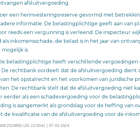
tvangen afsluitvergoeding.
roer een herinvesteringsreserve gevormd met betrekking
ere informatie. De belastingplichtige geeft aan van pla
r reeds een vergunning is verleend. De inspecteur wijkt
s inkomensschade, die belast is in het jaar van ontvan
 mogelijk is.
e belastingplichtige heeft verschillende vergoedinge
t. De rechtbank oordeelt dat de afsluitvergoeding dient
van het opstalrecht en het voorkomen van juridische 
n. De rechtbank stelt dat de afsluitvergoeding niet 
ar eerder als een schadevergoeding voor de belastingplic
ding is aangemerkt als grondslag voor de heffing van o
t de kwalificatie van de afsluitvergoeding voor de inko
NNE2024890, LEE 22/3642 | 07-03-2024