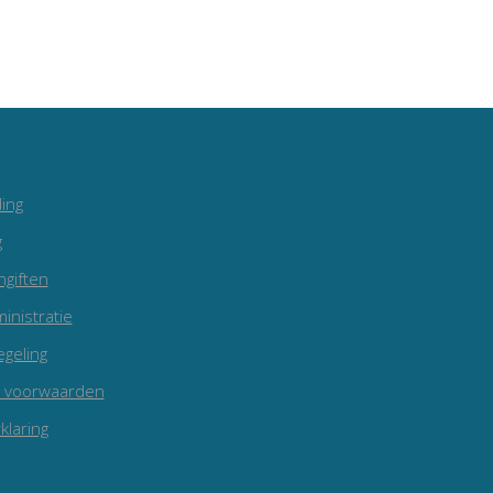
ing
g
ngiften
inistratie
egeling
 voorwaarden
klaring