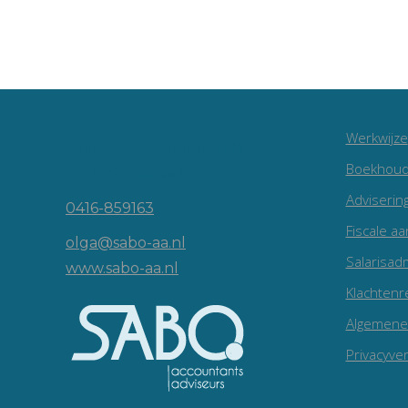
Werkwijze
Vincent van Goghlaan 16
Boekhoud
5143 JP Waalwijk
Adviserin
0416-859163
Fiscale aa
olga@sabo-aa.nl
Salarisadm
www.sabo-aa.nl
Klachtenr
Algemene
Privacyver