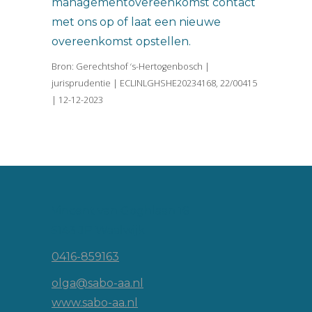
managementovereenkomst contact
met ons op of laat een nieuwe
overeenkomst opstellen.
Bron: Gerechtshof ‘s-Hertogenbosch |
jurisprudentie | ECLINLGHSHE20234168, 22/00415
| 12-12-2023
Vincent van Goghlaan 16
5143 JP Waalwijk
0416-859163
olga@sabo-aa.nl
www.sabo-aa.nl