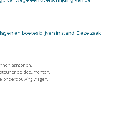
tigd vanwege een overschrijding van de
agen en boetes blijven in stand. Deze zaak
kunnen aantonen.
ndersteunende documenten.
nde onderbouwing vragen.