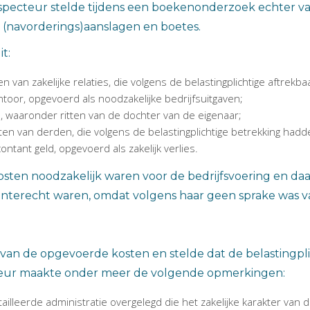
inspecteur stelde tijdens een boekenonderzoek echter vas
n (navorderings)aanslagen en boetes.
t:
van zakelijke relaties, die volgens de belastingplichtige aftrekba
toor, opgevoerd als noodzakelijke bedrijfsuitgaven;
n, waaronder ritten van de dochter van de eigenaar;
ten van derden, die volgens de belastingplichtige betrekking hadd
ntant geld, opgevoerd als zakelijk verlies.
kosten noodzakelijk waren voor de bedrijfsvoering en d
onterecht waren, omdat volgens haar geen sprake was v
r van de opgevoerde kosten en stelde dat de belasting
cteur maakte onder meer de volgende opmerkingen:
ailleerde administratie overgelegd die het zakelijke karakter va