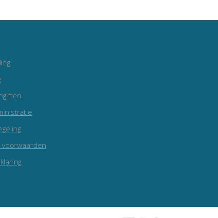
ing
g
ngiften
inistratie
egeling
 voorwaarden
klaring