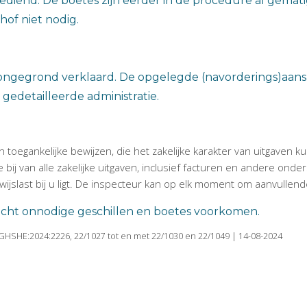
ngediend. De boetes zijn eerder in de procedure al gema
hof niet nodig.
 ongegrond verklaard. De opgelegde (navorderings)aansl
edetailleerde administratie.
 toegankelijke bewijzen, die het zakelijke karakter van uitgaven 
 bij van alle zakelijke uitgaven, inclusief facturen en andere o
wijslast bij u ligt. De inspecteur kan op elk moment om aanvulle
cht onnodige geschillen en boetes voorkomen.
:GHSHE:2024:2226, 22/1027 tot en met 22/1030 en 22/1049 | 14-08-2024