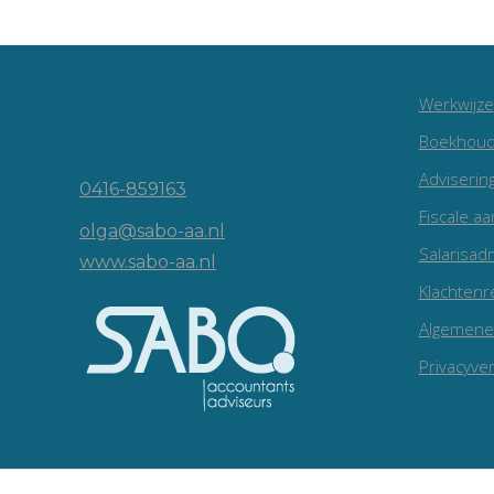
Werkwijze
Vincent van Goghlaan 16
Boekhoud
5143 JP Waalwijk
Adviserin
0416-859163
Fiscale aa
olga@sabo-aa.nl
Salarisadm
www.sabo-aa.nl
Klachtenr
Algemene
Privacyver