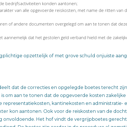
de bedrijfsactiviteiten konden aantonen;
 karakter van alle opgevoerde reiskosten, met name de ritten van
turen of andere documenten overgelegd om aan te tonen dat deze
et aannemelijk dat het gestolen geld verband hield met de zakelij
ngplichtige opzettelijk of met grove schuld onjuiste aa
ordeelt dat de correcties en opgelegde boetes terecht zi
 is om aan te tonen dat de opgevoerde kosten zakelijke u
 de representatiekosten, kantinekosten en administratie-
kter kon aantonen. Ook voor de reiskosten van de docht
 onvoldoende. Het hof vindt de vergrijpboetes gerecht