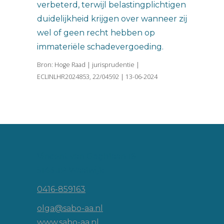
verbeterd, terwijl belastingplichtigen
duidelijkheid krijgen over wanneer zij
wel of geen recht hebben op
immateriële schadevergoeding.
Bron: Hoge Raad | jurisprudentie |
ECLINLHR2024853, 22/04592 | 13-06-2024
Vincent van Goghlaan 16
5143 JP Waalwijk
0416-859163
olga@sabo-aa.nl
www.sabo-aa.nl