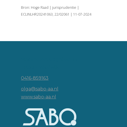
Bron: Hoge Raad | jurisprudentie |
ECLINLHR20241063, 22/02061 | 11-07-2024
Vincent van Goghlaan 16
5143 JP Waalwijk
0416-859163
olga@sabo-aa.nl
www.sabo-aa.nl