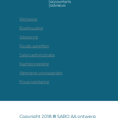
Werkwijze
Boekhouding
Advisering
Fiscale aangiften
Salarisadministratie
Klachtenregeling
Algemene voorwaarden
Privacyverklaring
Copyright 2018 ® SABO AA ontwerp