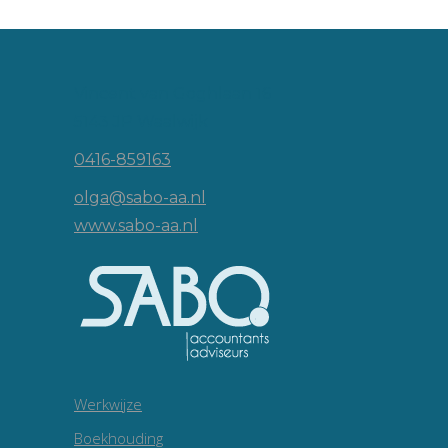
Vincent van Goghlaan 16
5143 JP Waalwijk
0416-859163
olga@sabo-aa.nl
www.sabo-aa.nl
Werkwijze
Boekhouding