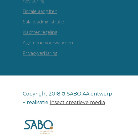
Advisering
Fiscale aangiften
Salarisadministratie
Klachtenregeling
Algemene voorwaarden
Privacyverklaring
Copyright 2018 ® SABO AA ontwerp
+ realisatie
Insect creatieve media