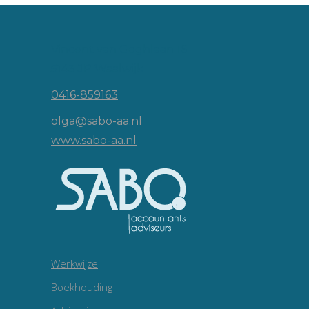
Vincent van Goghlaan 16
5143 JP Waalwijk
0416-859163
olga@sabo-aa.nl
www.sabo-aa.nl
Werkwijze
Boekhouding