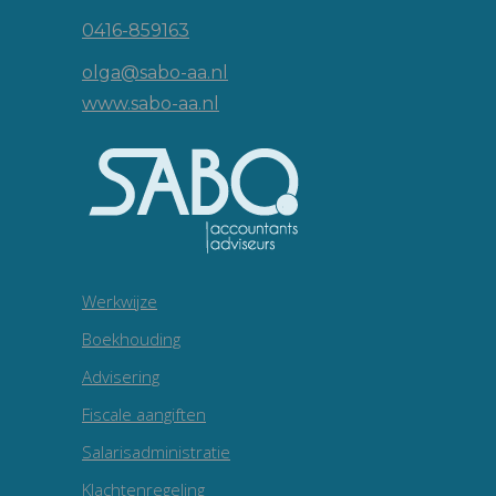
0416-859163
olga@sabo-aa.nl
www.sabo-aa.nl
Werkwijze
Boekhouding
Advisering
Fiscale aangiften
Salarisadministratie
Klachtenregeling