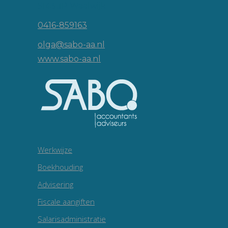
5143 JP Waalwijk
0416-859163
olga@sabo-aa.nl
www.sabo-aa.nl
Werkwijze
Boekhouding
Advisering
Fiscale aangiften
Salarisadministratie