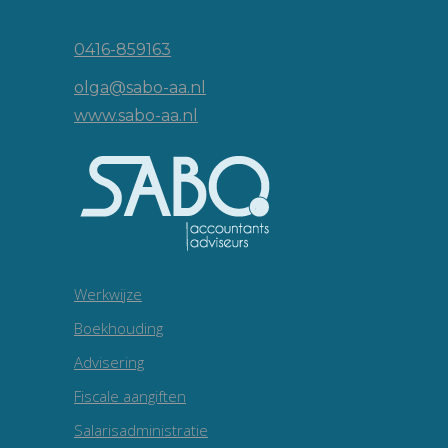
5143 JP Waalwijk
0416-859163
olga@sabo-aa.nl
www.sabo-aa.nl
Werkwijze
Boekhouding
Advisering
Fiscale aangiften
Salarisadministratie