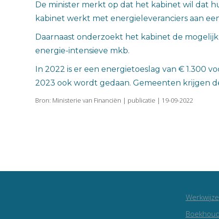
De minister merkt op dat het kabinet wil dat 
kabinet werkt met energieleveranciers aan ee
Daarnaast onderzoekt het kabinet de mogelijkh
energie-intensieve mkb.
In 2022 is er een energietoeslag van € 1.300 v
2023 ook wordt gedaan. Gemeenten krijgen de 
Bron: Ministerie van Financiën | publicatie | 19-09-2022
Werkwijze
Vincent van Goghlaan 16
Boekhoud
5143 JP Waalwijk