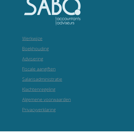
Werkwijze
Boekhouding
Advisering
Fiscale aangiften
Salarisadministratie
Klachtenregeling
Algemene voorwaarden
Privacyverklaring