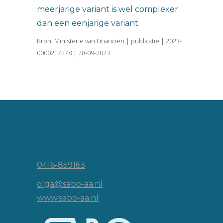
meerjarige variant is wel complexer
dan een eenjarige variant.
Bron: Ministerie van Financiën | publicatie | 2023-
0000217278 | 28-09-2023
Vincent van Goghlaan 16
5143 JP Waalwijk
0416-859163
olga@sabo-aa.nl
www.sabo-aa.nl