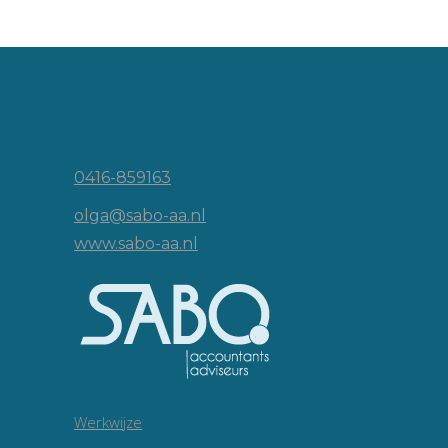
Vincent van Goghlaan 16
5143 JP Waalwijk
0416-859163
olga@sabo-aa.nl
www.sabo-aa.nl
Werkwijze