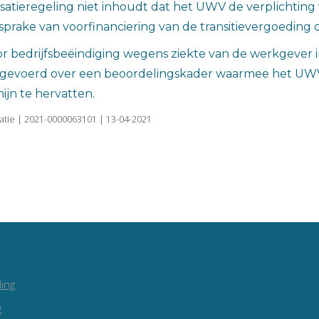
nsatieregeling niet inhoudt dat het UWV de verplichtin
sprake van voorfinanciering van de transitievergoeding
 bedrijfsbeëindiging wegens ziekte van de werkgever in
evoerd over een beoordelingskader waarmee het UWV ka
jn te hervatten.
catie | 2021-0000063101 | 13-04-2021
ing
g