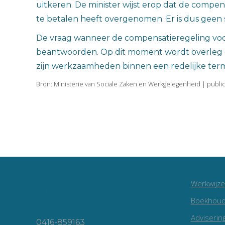
uitkeren. De minister wijst erop dat de compe
te betalen heeft overgenomen. Er is dus geen 
De vraag wanneer de compensatieregeling voor
beantwoorden. Op dit moment wordt overleg g
zijn werkzaamheden binnen een redelijke termi
Bron: Ministerie van Sociale Zaken en Werkgelegenheid | publi
Werkwijze
Vincent van Goghlaan 16
Boekhoud
5143 JP Waalwijk
Adviserin
0416-859163