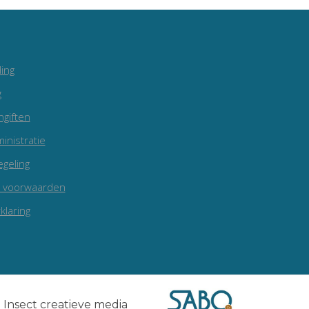
ing
g
ngiften
inistratie
egeling
 voorwaarden
klaring
e
Insect creatieve media