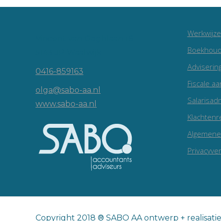
Werkwijze
Vincent van Goghlaan 16
Boekhoud
5143 JP Waalwijk
Adviserin
0416-859163
Fiscale aa
olga@sabo-aa.nl
Salarisadm
www.sabo-aa.nl
Klachtenr
Algemene
Privacyver
Copyright 2018 ® SABO AA ontwerp + realisati