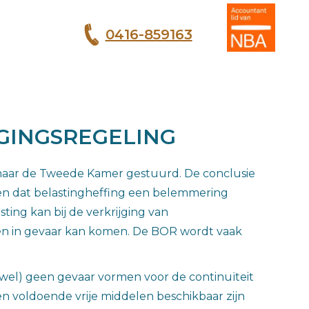
0416-859163
T
GINGSREGELING
 naar de Tweede Kamer gestuurd. De conclusie
omen dat belastingheffing een belemmering
ing kan bij de verkrijging van
en in gevaar kan komen. De BOR wordt vaak
jwel) geen gevaar vormen voor de continuïteit
en voldoende vrije middelen beschikbaar zijn