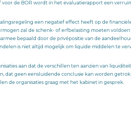
ef voor de BOR wordt in het evaluatierapport een verrui
ingsregeling een negatief effect heeft op de financië
ermogen zal de schenk- of erfbelasting moeten voldoen 
armee bepaald door de privépositie van de aandeelhoud
delen is niet altijd mogelijk om liquide middelen te v
isaties aan dat de verschillen ten aanzien van liquidit
jn, dat geen eensluidende conclusie kan worden getrok
en de organisaties graag met het kabinet in gesprek.