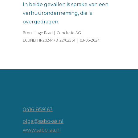
In beide gevallen is sprake van een
verhuuronderneming, die is
overgedragen.
Bron: Hoge Raad | Conclusie AG |
ECLINLPHR2024478, 22/02351 | 03-06-2024
Vincent van Goghlaan 16
5143 JP Waalwijk
0416-859163
olga@sabo-aa.nl
www.sabo-aa.nl