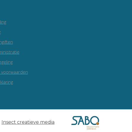
ing
g
ngiften
inistratie
egeling
 voorwaarden
klaring
e
Insect creatieve media