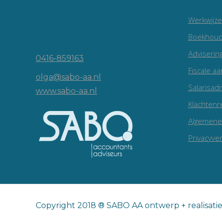
Werkwijze
Vincent van Goghlaan 16
Boekhoud
5143 JP Waalwijk
Adviserin
0416-859163
Fiscale aa
olga@sabo-aa.nl
Salarisadm
www.sabo-aa.nl
Klachtenr
Algemene
Privacyver
Copyright 2018 ® SABO AA ontwerp + realisati