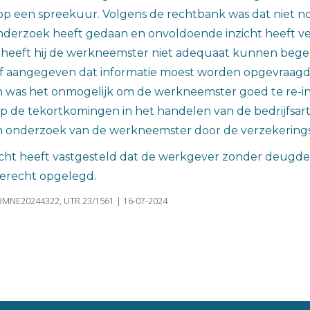
op een spreekuur. Volgens de rechtbank was dat niet no
nderzoek heeft gedaan en onvoldoende inzicht heeft ve
 heeft hij de werkneemster niet adequaat kunnen bege
zelf aangegeven dat informatie moest worden opgevraagd,
n was het onmogelijk om de werkneemster goed te re-in
de tekortkomingen in het handelen van de bedrijfsarts
 onderzoek van de werkneemster door de verzekerings
cht heeft vastgesteld dat de werkgever zonder deugdel
 terecht opgelegd.
BMNE20244322, UTR 23/1561 | 16-07-2024