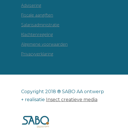
Advisering
Fiscale aangiften
Salarisadministratie
Klachtenregeling
Algemene voorwaarden
Privacyverklaring
Copyright 2018 ® SABO AA ontwerp
+ realisatie
Insect creatieve media