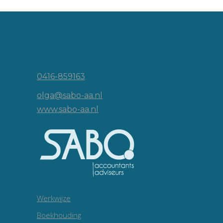
Vincent van Goghlaan 16
5143 JP Waalwijk
0416-859163
olga@sabo-aa.nl
www.sabo-aa.nl
Werkwijze
Boekhouding