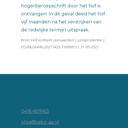
hogerberoepschrift door het hof is
ontvangen. In dit geval deed het hof
vijf maanden na het verstrijken van
de redelijke termijn uitspraak.
Bron: Hof Arnhem-Leeuwarden | jurisprudentie |
ECLINLGHARL20215429, 19/00013 | 31-05-2021
Vincent van Goghlaan 16
5143 JP Waalwijk
0416-859163
olga@sabo-aa.nl