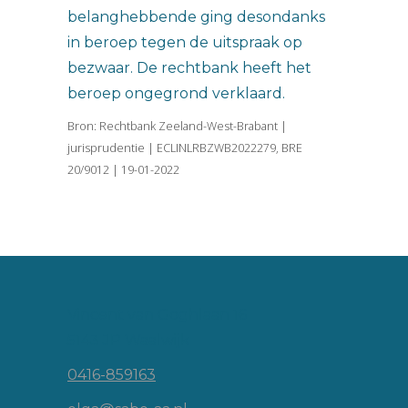
belanghebbende ging desondanks
in beroep tegen de uitspraak op
bezwaar. De rechtbank heeft het
beroep ongegrond verklaard.
Bron: Rechtbank Zeeland-West-Brabant |
jurisprudentie | ECLINLRBZWB2022279, BRE
20/9012 | 19-01-2022
Vincent van Goghlaan 16
5143 JP Waalwijk
0416-859163