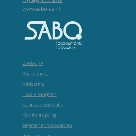
olga@sabo-aa.nl
www.sabo-aa.nl
Werkwijze
Boekhouding
Advisering
Fiscale aangiften
Salarisadministratie
Klachtenregeling
Algemene voorwaarden
Privacyverklaring