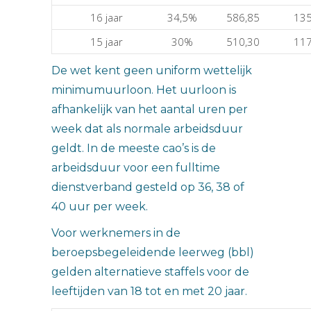
16 jaar
34,5%
586,85
135
15 jaar
30%
510,30
117
De wet kent geen uniform wettelijk
minimumuurloon. Het uurloon is
afhankelijk van het aantal uren per
week dat als normale arbeidsduur
geldt. In de meeste cao’s is de
arbeidsduur voor een fulltime
dienstverband gesteld op 36, 38 of
40 uur per week.
Voor werknemers in de
beroepsbegeleidende leerweg (bbl)
gelden alternatieve staffels voor de
leeftijden van 18 tot en met 20 jaar.