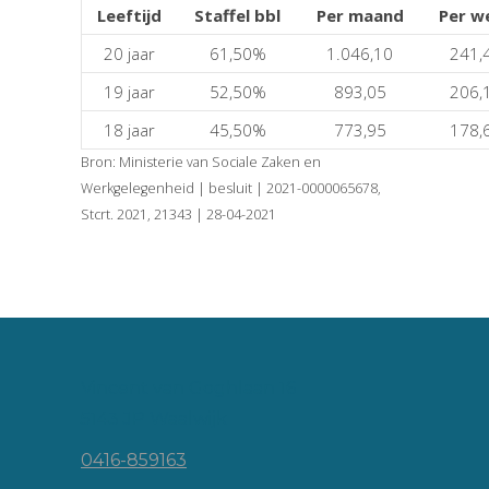
Leeftijd
Staffel bbl
Per maand
Per w
20 jaar
61,50%
1.046,10
241,
19 jaar
52,50%
893,05
206,
18 jaar
45,50%
773,95
178,
Bron: Ministerie van Sociale Zaken en
Werkgelegenheid | besluit | 2021-0000065678,
Stcrt. 2021, 21343 | 28-04-2021
Vincent van Goghlaan 16
5143 JP Waalwijk
0416-859163