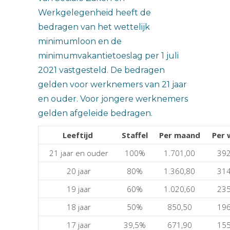
Werkgelegenheid heeft de
bedragen van het wettelijk
minimumloon en de
minimumvakantietoeslag per 1 juli
2021 vastgesteld. De bedragen
gelden voor werknemers van 21 jaar
en ouder. Voor jongere werknemers
gelden afgeleide bedragen.
Leeftijd
Staffel
Per maand
Per 
21 jaar en ouder
100%
1.701,00
392
20 jaar
80%
1.360,80
314
19 jaar
60%
1.020,60
235
18 jaar
50%
850,50
196
17 jaar
39,5%
671,90
155