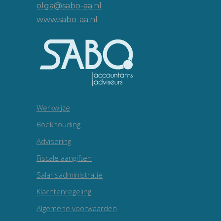
olga@sabo-aa.nl
www.sabo-aa.nl
Werkwijze
Boekhouding
Advisering
Fiscale aangiften
Salarisadministratie
Klachtenregeling
Algemene voorwaarden