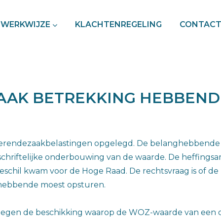
WERKWIJZE
KLACHTENREGELING
CONTAC
ZAAK BETREKKING HEBBEN
oerendezaakbelastingen opgelegd. De belanghebbende 
chriftelijke onderbouwing van de waarde. De heffingsa
 geschil kwam voor de Hoge Raad. De rechtsvraag is of d
hebbende moest opsturen.
gen de beschikking waarop de WOZ-waarde van een onro