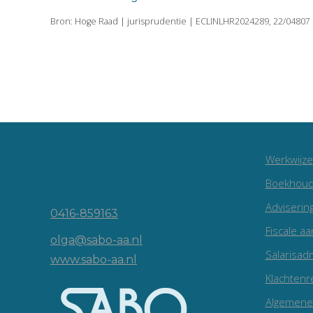
Bron: Hoge Raad | jurisprudentie | ECLINLHR2024289, 22/04807 
Werkwijze
Vincent van Goghlaan 16
Boekhoud
5143 JP Waalwijk
Adviserin
0416-859163
Fiscale aa
olga@sabo-aa.nl
Salarisadm
www.sabo-aa.nl
Klachtenr
Algemene