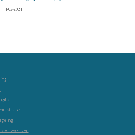
| 14-03-2024
ing
g
ngiften
inistratie
egeling
 voorwaarden