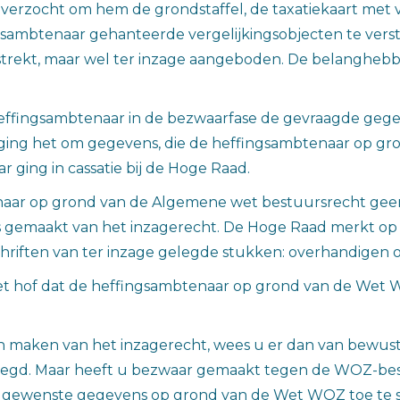
r verzocht om hem de grondstaffel, de taxatiekaart met
sambtenaar gehanteerde vergelijkingsobjecten te vers
strekt, maar wel ter inzage aangeboden. De belangheb
 heffingsambtenaar in de bezwaarfase de gevraagde geg
hof ging het om gegevens, die de heffingsambtenaar o
ging in cassatie bij de Hoge Raad.
aar op grond van de Algemene wet bestuursrecht geen a
s gemaakt van het inzagerecht. De Hoge Raad merkt op d
schriften van ter inzage gelegde stukken: overhandigen
et hof dat de heffingsambtenaar op grond van de Wet W
 maken van het inzagerecht, wees u er dan van bewust 
gelegd. Maar heeft u bezwaar gemaakt tegen de WOZ-besc
e gewenste gegevens op grond van de Wet WOZ toe te s