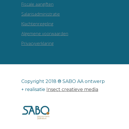
Fiscale aangiften
Salarisadministratie
Klachtenregeling
Algemene voorwaarden
Privacyverklaring
Copyright 2018 ® SABO AA ontwerp
+ realisatie
Insect creatieve media