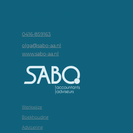
Vincent van Goghlaan 16
5143 JP Waalwijk
0416-859163
olga@sabo-aa.nl
www.sabo-aa.nl
Werkwijze
Boekhouding
Advisering