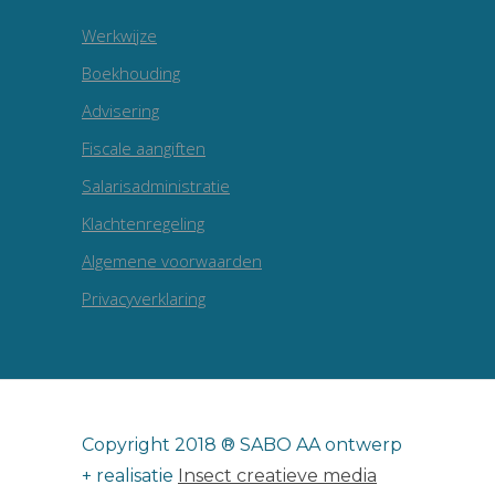
Werkwijze
Boekhouding
Advisering
Fiscale aangiften
Salarisadministratie
Klachtenregeling
Algemene voorwaarden
Privacyverklaring
Copyright 2018 ® SABO AA ontwerp
+ realisatie
Insect creatieve media