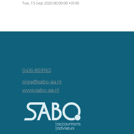
Tue, 15 Sep 2020 00:00:00 +0100
Vincent van Goghlaan 16
5143 JP Waalwijk
0416-859163
olga@sabo-aa.nl
www.sabo-aa.nl