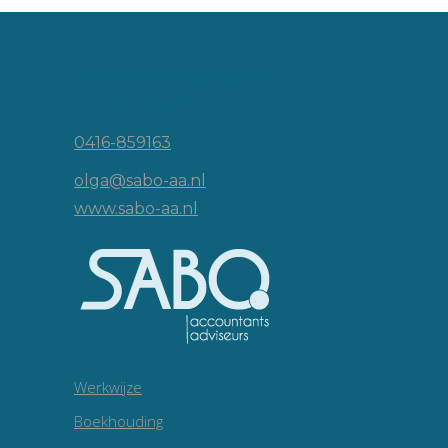
Vincent van Goghlaan 16
5143 JP Waalwijk
0416-859163
olga@sabo-aa.nl
www.sabo-aa.nl
Werkwijze
Boekhouding