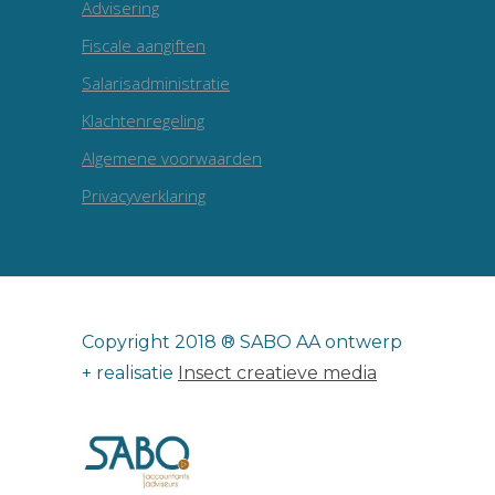
Advisering
Fiscale aangiften
Salarisadministratie
Klachtenregeling
Algemene voorwaarden
Privacyverklaring
Copyright 2018 ® SABO AA ontwerp
+ realisatie
Insect creatieve media