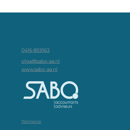
Vincent van Goghlaan 16
5143 JP Waalwijk
0416-859163
olga@sabo-aa.nl
www.sabo-aa.nl
Werkwijze