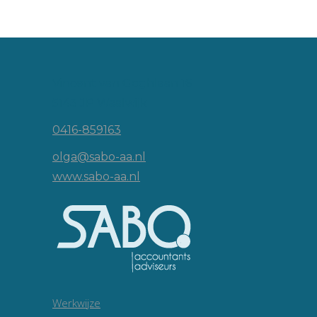
Vincent van Goghlaan 16
5143 JP Waalwijk
0416-859163
olga@sabo-aa.nl
www.sabo-aa.nl
Werkwijze