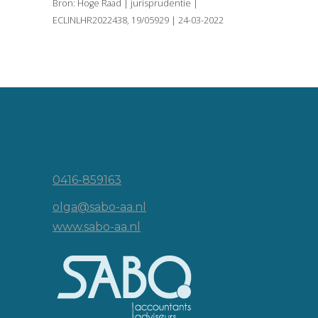
Bron: Hoge Raad | jurisprudentie |
ECLINLHR2022438, 19/05929 | 24-03-2022
Vincent van Goghlaan 16
5143 JP Waalwijk
0416-859163
olga@sabo-aa.nl
www.sabo-aa.nl