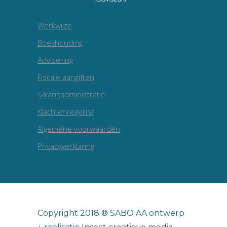
Werkwijze
Boekhouding
Advisering
Fiscale aangiften
Salarisadministratie
Klachtenregeling
Algemene voorwaarden
Privacyverklaring
Copyright 2018 ® SABO AA ontwerp