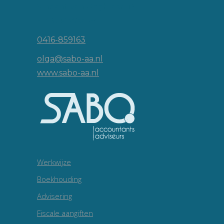
Vincent van Goghlaan 16
5143 JP Waalwijk
0416-859163
olga@sabo-aa.nl
www.sabo-aa.nl
Werkwijze
Boekhouding
Advisering
Fiscale aangiften