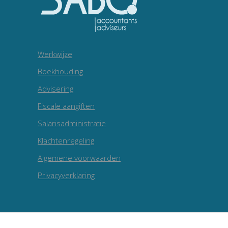
Werkwijze
Boekhouding
Advisering
Fiscale aangiften
Salarisadministratie
Klachtenregeling
Algemene voorwaarden
Privacyverklaring