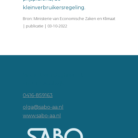
kleinverbruikersregeling.
Bron: Ministerie van Economische Zaken en Klimaat
| publicatie | 03-10-2022
Vincent van Goghlaan 16
5143 JP Waalwijk
0416-859163
olga@sabo-aa.nl
www.sabo-aa.nl