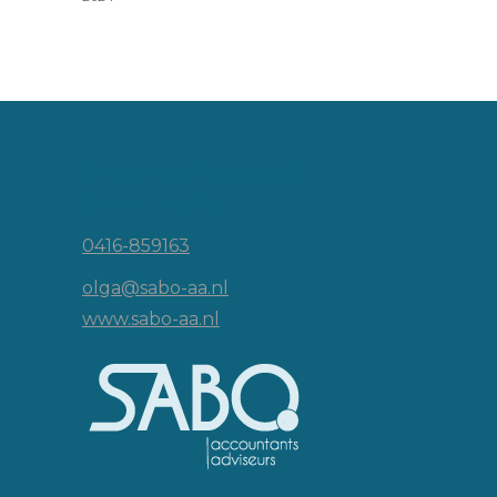
Vincent van Goghlaan 16
5143 JP Waalwijk
0416-859163
olga@sabo-aa.nl
www.sabo-aa.nl