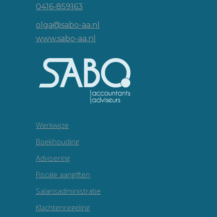
0416-859163
olga@sabo-aa.nl
www.sabo-aa.nl
Werkwijze
Boekhouding
Advisering
Fiscale aangiften
Salarisadministratie
Klachtenregeling