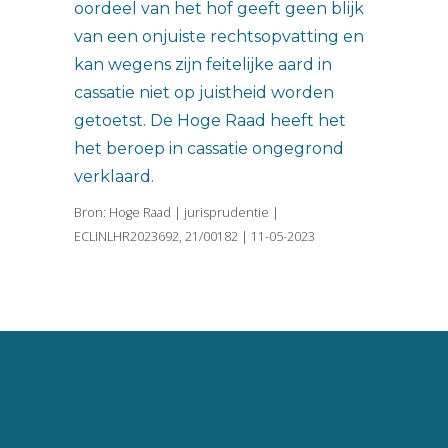
oordeel van het hof geeft geen blijk
van een onjuiste rechtsopvatting en
kan wegens zijn feitelijke aard in
cassatie niet op juistheid worden
getoetst. De Hoge Raad heeft het
het beroep in cassatie ongegrond
verklaard.
Bron: Hoge Raad | jurisprudentie |
ECLINLHR2023692, 21/00182 | 11-05-2023
Vincent van Goghlaan 16
5143 JP Waalwijk