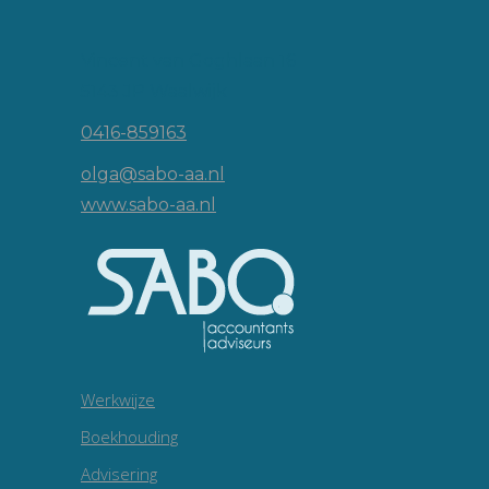
Vincent van Goghlaan 16
5143 JP Waalwijk
0416-859163
olga@sabo-aa.nl
www.sabo-aa.nl
Werkwijze
Boekhouding
Advisering