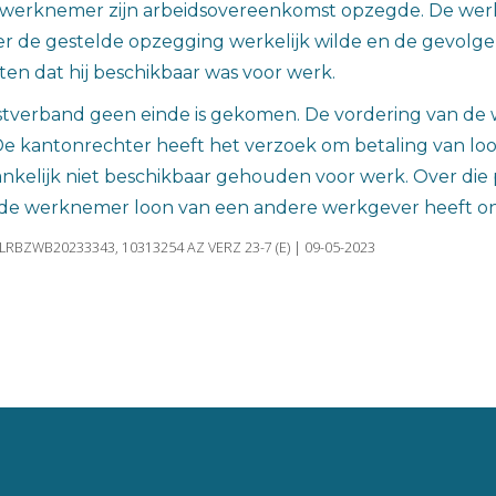
 werknemer zijn arbeidsovereenkomst opzegde. De werk
er de gestelde opzegging werkelijk wilde en de gevol
n dat hij beschikbaar was voor werk.
nstverband geen einde is gekomen. De vordering van d
De kantonrechter heeft het verzoek om betaling van loo
kelijk niet beschikbaar gehouden voor werk. Over die p
in de werknemer loon van een andere werkgever heeft o
NLRBZWB20233343, 10313254 AZ VERZ 23-7 (E) | 09-05-2023