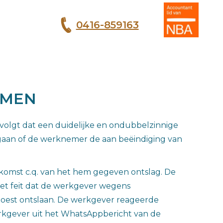
0416-859163
T
EMEN
volgt dat een duidelijke en ondubbelzinnige
nagaan of de werknemer de aan beëindiging van
omst c.q. van het hem gegeven ontslag. De
het feit dat de werkgever wegens
 moest ontslaan. De werkgever reageerde
erkgever uit het WhatsAppbericht van de