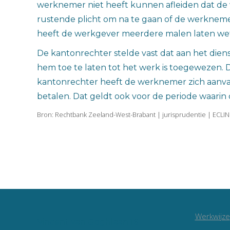
werknemer niet heeft kunnen afleiden dat de
rustende plicht om na te gaan of de werknem
heeft de werkgever meerdere malen laten wete
De kantonrechter stelde vast dat aan het die
hem toe te laten tot het werk is toegewezen. 
kantonrechter heeft de werknemer zich aanvan
betalen. Dat geldt ook voor de periode waar
Bron: Rechtbank Zeeland-West-Brabant | jurisprudentie | ECLI
Werkwijze
Vincent van Goghlaan 16