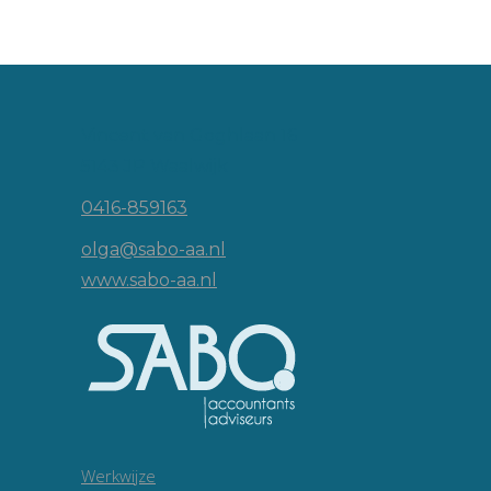
Vincent van Goghlaan 16
5143 JP Waalwijk
0416-859163
olga@sabo-aa.nl
www.sabo-aa.nl
Werkwijze