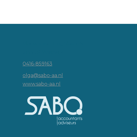
Vincent van Goghlaan 16
5143 JP Waalwijk
0416-859163
olga@sabo-aa.nl
www.sabo-aa.nl