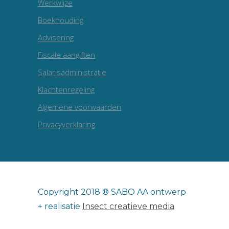
Werkwijze
Boekhouding
Advisering
Fiscale aangiften
Salarisadministratie
Klachtenregeling
Algemene voorwaarden
Privacyverklaring
Copyright 2018 ® SABO AA ontwerp
+ realisatie
Insect creatieve media