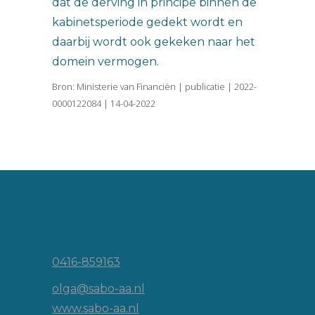
dat de derving in principe binnen de
kabinetsperiode gedekt wordt en
daarbij wordt ook gekeken naar het
domein vermogen.
Bron: Ministerie van Financiën | publicatie | 2022-
0000122084 | 14-04-2022
Vincent van Goghlaan 16
5143 JP Waalwijk
0416-859163
olga@sabo-aa.nl
www.sabo-aa.nl