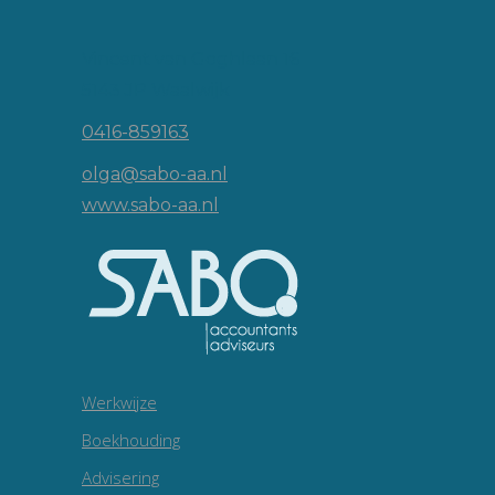
Vincent van Goghlaan 16
5143 JP Waalwijk
0416-859163
olga@sabo-aa.nl
www.sabo-aa.nl
Werkwijze
Boekhouding
Advisering