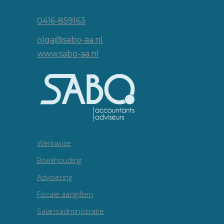
5143 JP Waalwijk
0416-859163
olga@sabo-aa.nl
www.sabo-aa.nl
Werkwijze
Boekhouding
Advisering
Fiscale aangiften
Salarisadministratie