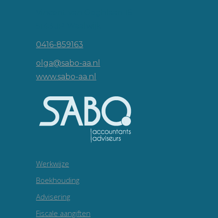
Vincent van Goghlaan 16
5143 JP Waalwijk
0416-859163
olga@sabo-aa.nl
www.sabo-aa.nl
Werkwijze
Boekhouding
Advisering
Fiscale aangiften