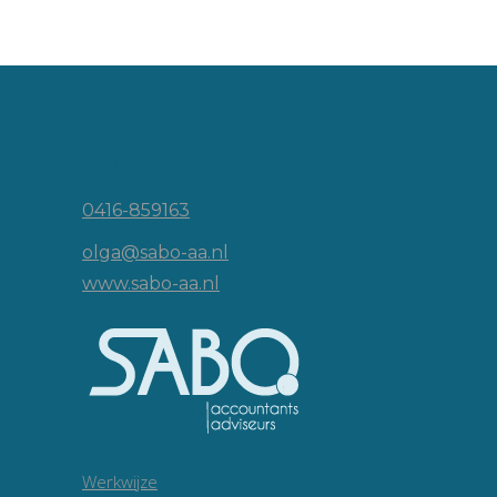
Vincent van Goghlaan 16
5143 JP Waalwijk
0416-859163
olga@sabo-aa.nl
www.sabo-aa.nl
Werkwijze