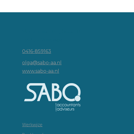
Vincent van Goghlaan 16
5143 JP Waalwijk
0416-859163
olga@sabo-aa.nl
www.sabo-aa.nl
Werkwijze