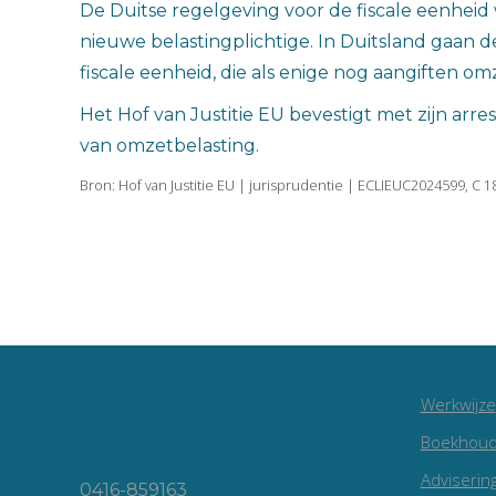
De Duitse regelgeving voor de fiscale eenheid
nieuwe belastingplichtige. In Duitsland gaan
fiscale eenheid, die als enige nog aangiften om
Het Hof van Justitie EU bevestigt met zijn arre
van omzetbelasting.
Bron: Hof van Justitie EU | jurisprudentie | ECLIEUC2024599, C 1
Werkwijze
Vincent van Goghlaan 16
Boekhoud
5143 JP Waalwijk
Adviserin
0416-859163