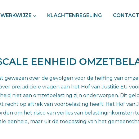
WERKWIJZE
KLACHTENREGELING
CONTAC
ISCALE EENHEID OMZETBEL
est gewezen over de gevolgen voor de heffing van omzetb
er prejudiciële vragen aan het Hof van Justitie EU voor
nheid niet aan omzetbelasting zijn onderworpen. Dit g
 recht op aftrek van voorbelasting heeft. Het Hof van Ju
en om het risico van verlies van belastinginkomsten te ve
cale eenheid, maar uit de toepassing van het gemeenscha