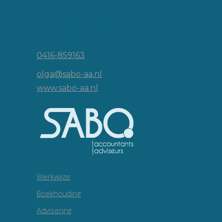
Vincent van Goghlaan 16
5143 JP Waalwijk
0416-859163
olga@sabo-aa.nl
www.sabo-aa.nl
Werkwijze
Boekhouding
Advisering