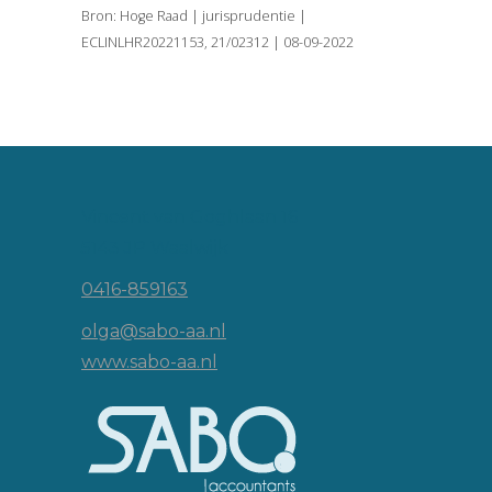
Bron: Hoge Raad | jurisprudentie |
ECLINLHR20221153, 21/02312 | 08-09-2022
Vincent van Goghlaan 16
5143 JP Waalwijk
0416-859163
olga@sabo-aa.nl
www.sabo-aa.nl